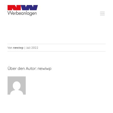
Zum
Inhalt
springen
Von
newiwp
|
Juli 2022
Über den Autor:
newiwp